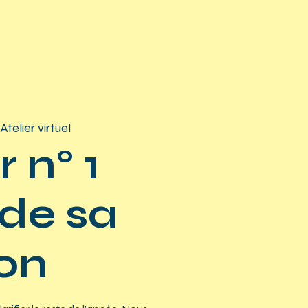
Atelier virtuel
r n° 1
 de sa
on