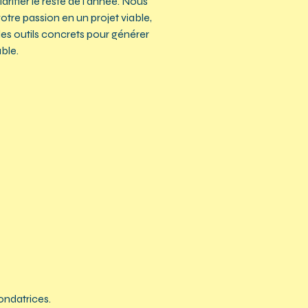
arifier le reste de l'année. Nous
otre passion en un projet viable,
des outils concrets pour générer
ble.
ondatrices.