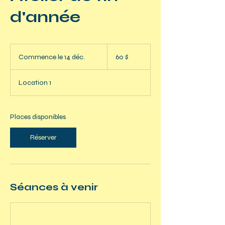
d'année
60 dollars
canadiens
Commence le 14 déc.
C
60 $
o
m
Location 1
m
e
n
c
Places disponibles
e
l
Réserver
e
1
4
d
é
Séances à venir
c
.